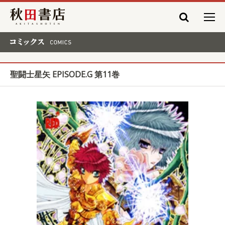
秋田書店
コミックス COMICS
聖闘士星矢 EPISODE.G 第11巻