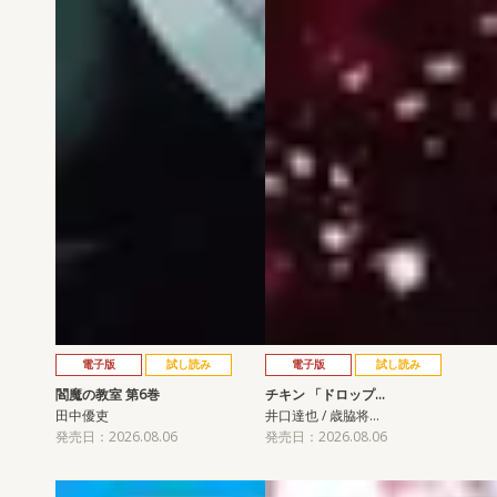
電子版
試し読み
電子版
試し読み
閻魔の教室 第6巻
チキン 「ドロップ…
田中優吏
井口達也 / 歳脇将…
発売日：2026.08.06
発売日：2026.08.06