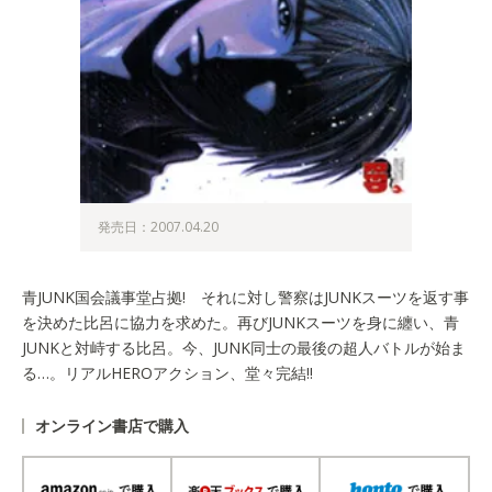
発売日：2007.04.20
青JUNK国会議事堂占拠! それに対し警察はJUNKスーツを返す事
を決めた比呂に協力を求めた。再びJUNKスーツを身に纏い、青
JUNKと対峙する比呂。今、JUNK同士の最後の超人バトルが始ま
る…。リアルHEROアクション、堂々完結!!
オンライン書店で購入