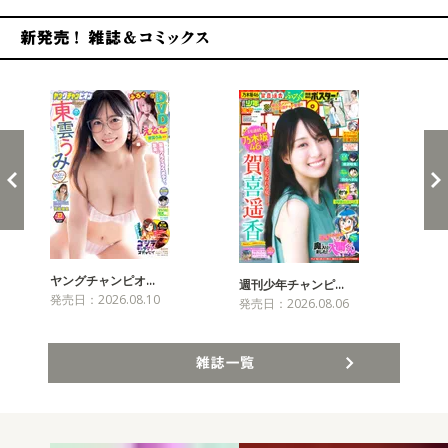
新発売！雑誌&コミックス
ヤングチャンピオ…
チャ
週刊少年チャンピ…
発売日：2026.08.10
発売
発売日：2026.08.06
雑誌一覧