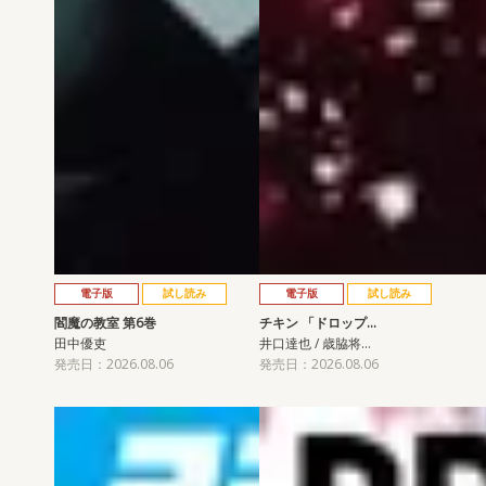
電子版
試し読み
電子版
試し読み
閻魔の教室 第6巻
チキン 「ドロップ…
田中優吏
井口達也 / 歳脇将…
発売日：2026.08.06
発売日：2026.08.06