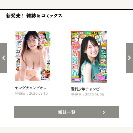
新発売！雑誌&コミックス
ヤングチャンピオ…
チャ
週刊少年チャンピ…
発売日：2026.08.10
発売
発売日：2026.08.06
雑誌一覧