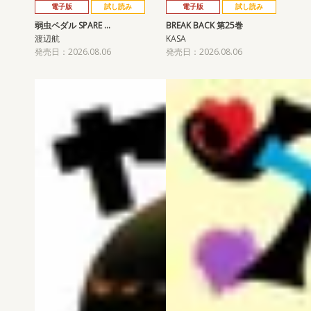
電子版
試し読み
電子版
試し読み
弱虫ペダル SPARE …
BREAK BACK 第25巻
渡辺航
KASA
発売日：2026.08.06
発売日：2026.08.06