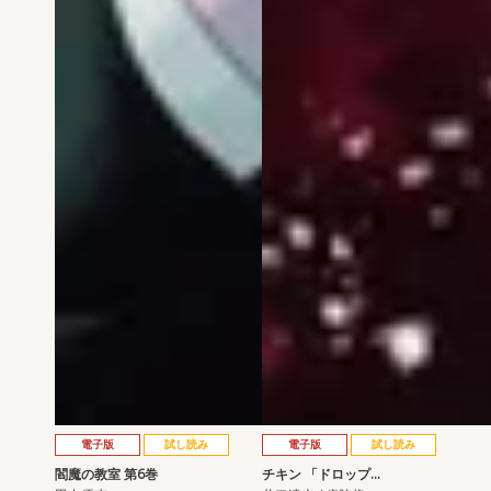
電子版
試し読み
電子版
試し読み
閻魔の教室 第6巻
チキン 「ドロップ…