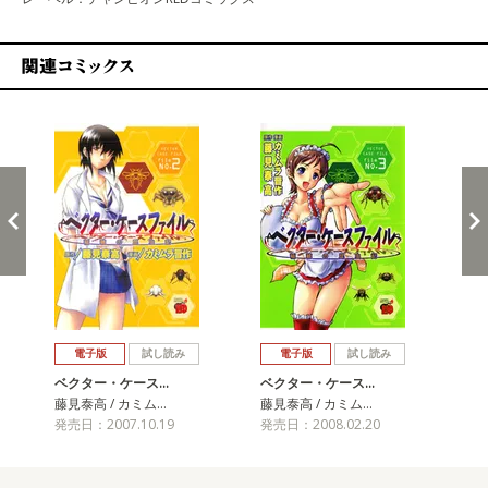
関連コミックス
戻る
進む
電子版
試し読み
電子版
試し読み
ベクター・ケース…
ベクター・ケース…
ベ
藤見泰高 / カミム…
藤見泰高 / カミム…
藤見
発売日：2007.10.19
発売日：2008.02.20
発売