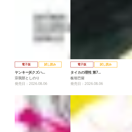
電子版
試し読み
電子版
試し読み
ヤンキーJKクズハ…
タイカの理性 第7…
宗我部としのり
板垣巴留
発売日：2026.08.06
発売日：2026.08.06