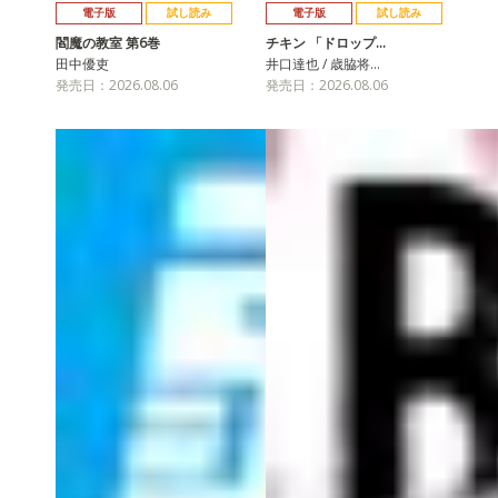
電子版
試し読み
電子版
試し読み
閻魔の教室 第6巻
チキン 「ドロップ…
田中優吏
井口達也 / 歳脇将…
発売日：2026.08.06
発売日：2026.08.06