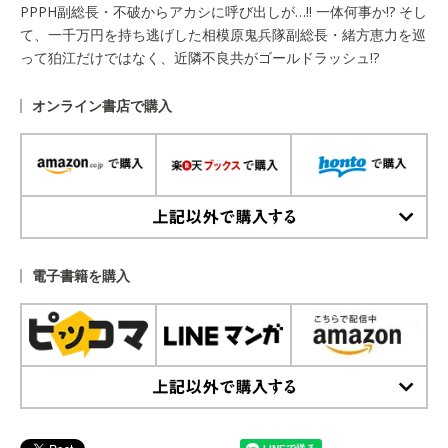
PPPH副総長・不破からアカシに呼び出しが…!! 一体何事か!? そし
て、一千万円を持ち逃げした相模原鬼兵隊副総長・緒方恵力を巡
って狛江だけではなく、近隣不良共がゴールドラッシュ!?
オンライン書店で購入
上記以外で購入する
電子書籍を購入
上記以外で購入する