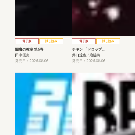
電子版
試し読み
電子版
試し読み
閻魔の教室 第6巻
チキン 「ドロップ…
田中優吏
井口達也 / 歳脇将…
発売日：2026.08.06
発売日：2026.08.06