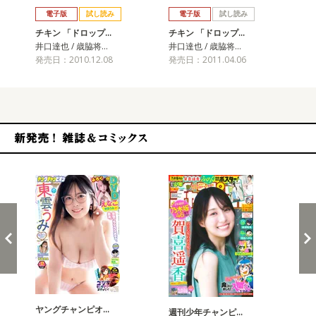
電子版
試し読み
電子版
試し読み
チキン 「ドロップ…
チキン 「ドロップ…
チ
井口達也 / 歳脇将…
井口達也 / 歳脇将…
井口
発売日：2010.12.08
発売日：2011.04.06
発売
新発売！雑誌&コミックス
ヤングチャンピオ…
チャ
週刊少年チャンピ…