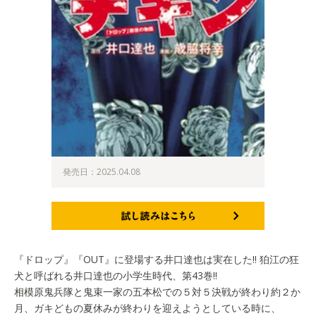
発売日：2025.04.08
試し読みはこちら
『ドロップ』『OUT』に登場する井口達也は実在した!! 狛江の狂
犬と呼ばれる井口達也の小学生時代、第43巻!!
相模原鬼兵隊と鬼束一家の五本松での５対５決戦が終わり約２か
月、ガキどもの夏休みが終わりを迎えようとしている時に、