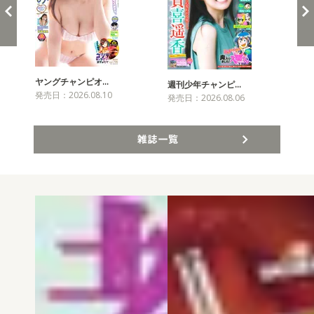
ヤングチャンピオ…
チャ
週刊少年チャンピ…
発売日：2026.08.10
発売
発売日：2026.08.06
雑誌一覧