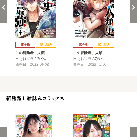
戻る
進む
電子版
試し読み
電子版
試し読み
この冒険者、人類…
この冒険者、人類…
こ
日之影ソラ / みや…
日之影ソラ / みや…
日之
発売日：2023.06.08
発売日：2023.12.07
発売
新発売！雑誌&コミックス