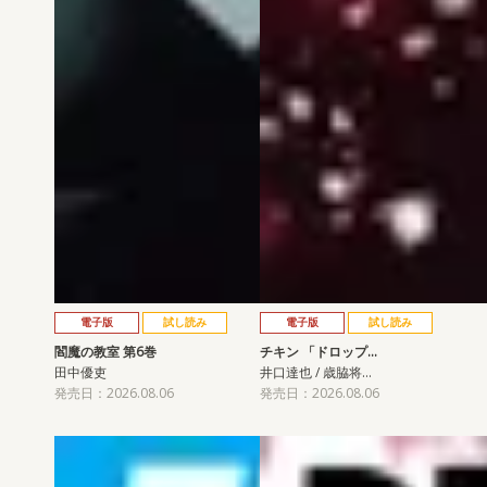
電子版
試し読み
電子版
試し読み
閻魔の教室 第6巻
チキン 「ドロップ…
田中優吏
井口達也 / 歳脇将…
発売日：2026.08.06
発売日：2026.08.06