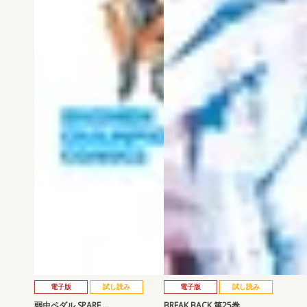
電子版
試し読み
電子版
試し読み
弱虫ペダル SPARE …
BREAK BACK 第25巻