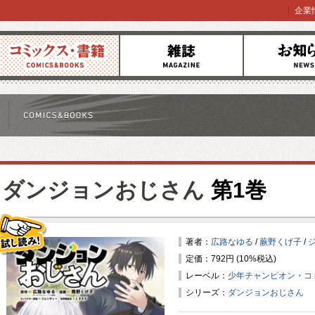
企業
コミックス
雑誌
お知らせ
ダンジョンおじさん
第1巻
著者：
広路なゆる
/
蕨野くげ子
/
定価：792円 (10%税込)
試し読み！
レーベル：
少年チャンピオン・コ
シリーズ：
ダンジョンおじさん