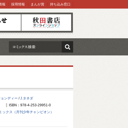
情報
採用情報
まんが賞
持ち込み窓口
オンラインショップ
検索
ジョンディー
/
J.タネダ
ISBN：978-4-253-29951-0
ミックス（月刊少年チャンピオン）