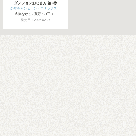
ダンジョンおじさん 第2巻
少年チャンピオン・コミックス…
広路なゆる / 蕨野くげ子 /…
発売日：2026.02.27