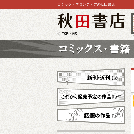
コミック・フロンティアの秋田書店
秋田書店
TOPへ戻る
コミックス
新刊・近刊
これから発売予定
話題の作品