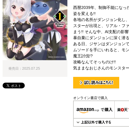
西暦2039年、制御不能になっ
姿を変える!!
各地の名所がダンジョン化し
スターが出現と、リアル・フ
まう!! そんな中、AI支配の
暴自棄にダンジョンに深く潜
ある日、ジサンはダンジョン
ムソードを手にいれると、モン
魔王討伐!?
攻略なんてそっちのけ!!
気ままなおじさんのモンスター
発売日：2025.07.25
試し読み！
オンライン書店で購入