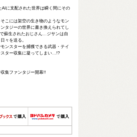
たAIに支配された世界は瞬く間にその
、そこには架空の生き物のようなモン
ァンタジーの世界に書き換えられてし
影響で蘇生されたおじさん…ジサンは自
る日々を送る。
でモンスターを捕獲できる武器・テイ
スター収集に凝ってしまい…!?
収集ファンタジー開幕!!