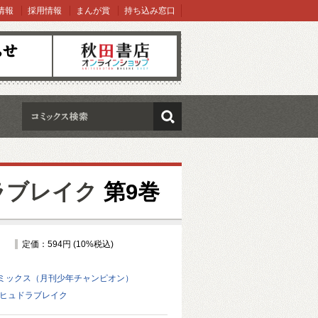
情報
採用情報
まんが賞
持ち込み窓口
オンラインショップ
検索
ラブレイク
第9巻
定価：594円 (10%税込)
ミックス（月刊少年チャンピオン）
 ヒュドラブレイク