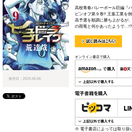
高校青春バレーボール巨編『
ピンオフ第９巻!! 王葉工業
高予選を順調に勝ち上がるが、
の雨竜と何かあったようで…!?
試し読み！
オンライン書店で購入
発売日：2025.06.06
電子書籍で購入
※ 電子書店によっては取り扱