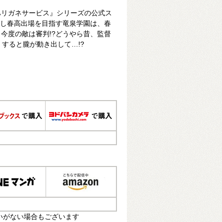
ハリガネサービス』シリーズの公式ス
を倒し春高出場を目指す竜泉学園は、春
今度の敵は審判!?どうやら昔、監督
 すると朧が動き出して…!?
いがない場合もございます