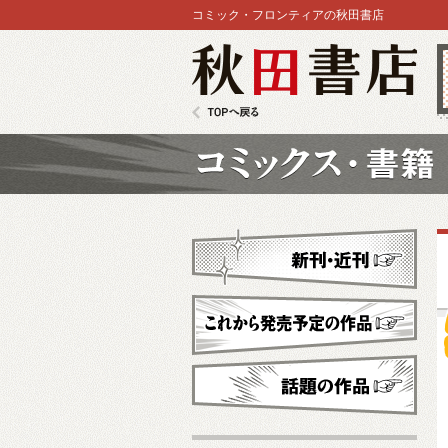
コミック・フロンティアの秋田書店
秋田書店
TOPへ戻る
コミックス
新刊・近刊
これから発売予定
話題の作品