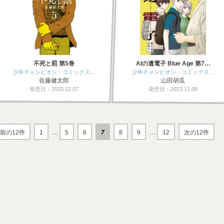
不死と罰 第5巻
AIの遺電子 Blue Age 第7…
少年チャンピオン・コミックス…
少年チャンピオン・コミックス…
佐藤健太郎
山田胡瓜
発売日：2023.12.07
発売日：2023.11.08
前の12件
1
…
5
6
7
8
9
…
12
次の12件