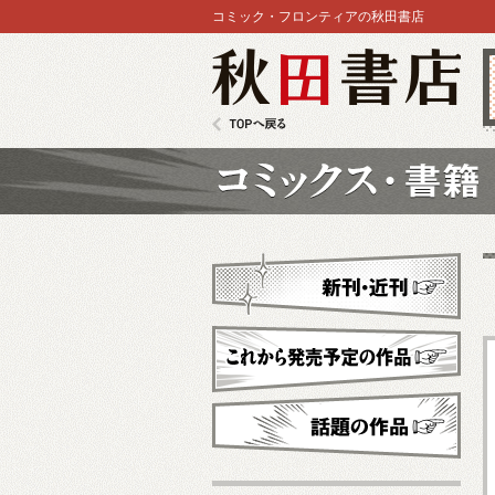
コミック・フロンティアの秋田書店
秋田書店
TOPへ戻る
コミックス
新刊・近刊
これから発売予定
話題の作品