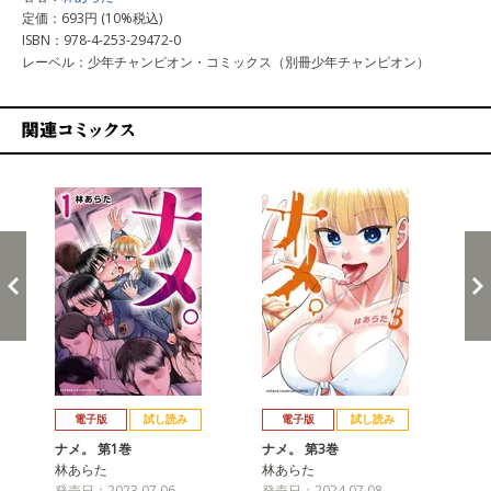
定価：693円 (10%税込)
ISBN：978-4-253-29472-0
レーベル：少年チャンピオン・コミックス（別冊少年チャンピオン）
関連コミックス
戻る
進む
電子版
試し読み
電子版
試し読み
ナメ。 第1巻
ナメ。 第3巻
ナメ
林あらた
林あらた
林
発売日：2023.07.06
発売日：2024.07.08
発売