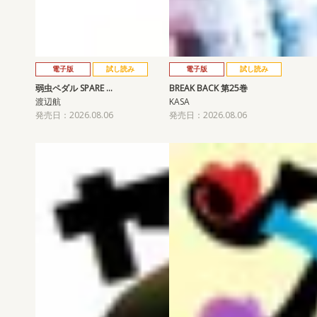
電子版
試し読み
電子版
試し読み
弱虫ペダル SPARE …
BREAK BACK 第25巻
渡辺航
KASA
発売日：2026.08.06
発売日：2026.08.06