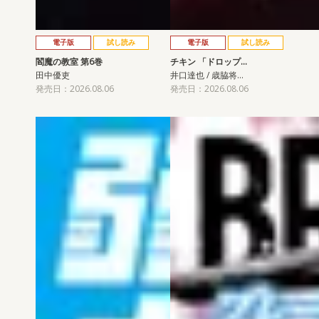
電子版
試し読み
電子版
試し読み
閻魔の教室 第6巻
チキン 「ドロップ…
田中優吏
井口達也 / 歳脇将…
発売日：2026.08.06
発売日：2026.08.06