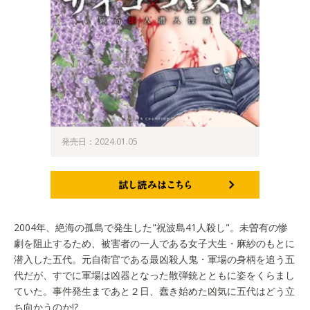
発売日：2024.01.05
試し読みはこちら
2004年、絶海の孤島で発生した"祝波島41人殺し"。未曽有の惨
劇を阻止するため、被害者の一人である女子大生・麻紗のもとに
潜入した五代。元自衛官である最凶殺人鬼・軍場の身柄を追う五
代だが、すでに軍場は凶器となった散弾銃とともに姿をくらまし
ていた。事件発生まであと２日、蠢き始めた凶気に五代はどう立
ち向かうのか!?