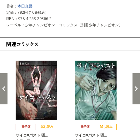
著者：
本田真吾
定価：792円 (10%税込)
ISBN：978-4-253-29366-2
レーベル：少年チャンピオン・コミックス（別冊少年チャンピオン）
関連コミックス
戻る
進む
電子版
試し読み
電子版
試し読み
サイコ×パスト 猟…
サイコ×パスト 猟…
サ