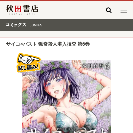
秋田書店
コミックス COMICS
サイコ×パスト 猟奇殺人潜入捜査 第6巻