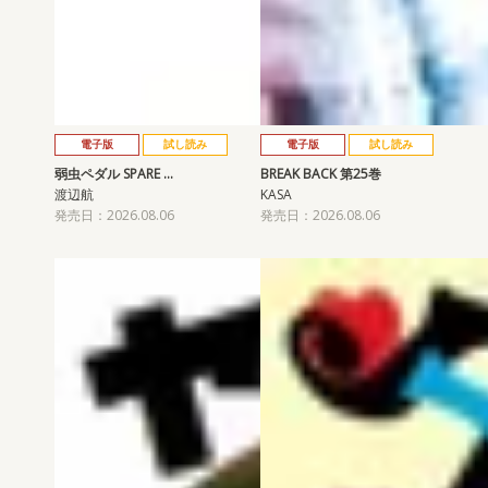
電子版
試し読み
電子版
試し読み
弱虫ペダル SPARE …
BREAK BACK 第25巻
渡辺航
KASA
発売日：2026.08.06
発売日：2026.08.06