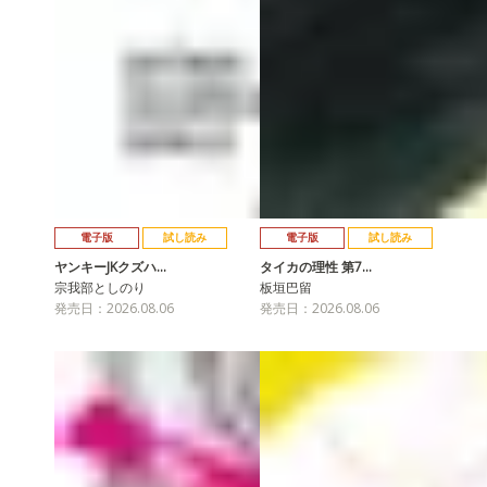
電子版
試し読み
電子版
試し読み
ヤンキーJKクズハ…
タイカの理性 第7…
宗我部としのり
板垣巴留
発売日：2026.08.06
発売日：2026.08.06