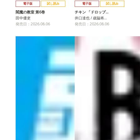
電子版
試し読み
電子版
試し読み
閻魔の教室 第6巻
チキン 「ドロップ…
田中優吏
井口達也 / 歳脇将…
発売日：2026.08.06
発売日：2026.08.06