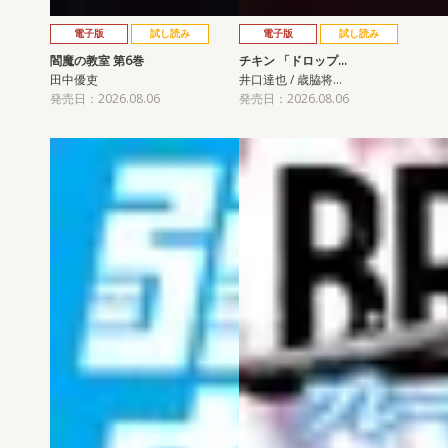
電子版
試し読み
電子版
試し読み
閻魔の教室 第6巻
チキン 「ドロップ…
田中優吏
井口達也 / 歳脇将…
発売日：2026.08.06
発売日：2026.08.06