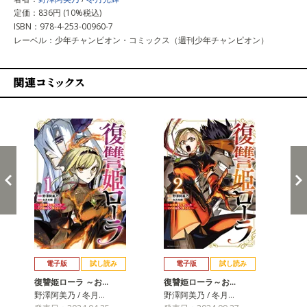
定価：836円 (10%税込)
ISBN：978-4-253-00960-7
レーベル：少年チャンピオン・コミックス（週刊少年チャンピオン）
関連コミックス
戻る
進む
電子版
試し読み
電子版
試し読み
復讐姫ローラ ～お…
復讐姫ローラ～お…
復
野澤阿美乃 / 冬月…
野澤阿美乃 / 冬月…
野澤