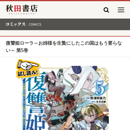
秋田書店
コミックス COMICS
復讐姫ローラ～お姉様を生贄にしたこの国はもう要らな
い～ 第5巻