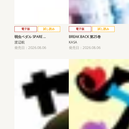
電子版
試し読み
電子版
試し読み
弱虫ペダル SPARE …
BREAK BACK 第25巻
渡辺航
KASA
発売日：2026.08.06
発売日：2026.08.06