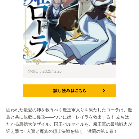
発売日：2025.12.25
試し読みはこちら
囚われた最愛の姉を救うべく魔王軍入りを果たしたローラは、魔
族と共に故郷に侵攻――ついに姉・レイラを救出する！ 立ちは
だかる悪徳大使ザイル、国王バルマイルを、魔王軍の最強戦力が
迎え撃つ!! 人類と魔族の頂上決戦を描く、激闘の第５巻！