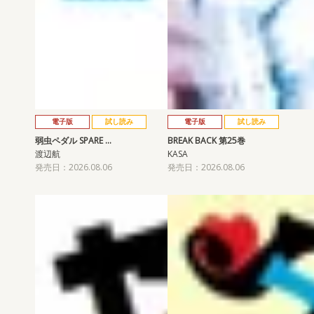
電子版
試し読み
電子版
試し読み
弱虫ペダル SPARE …
BREAK BACK 第25巻
渡辺航
KASA
発売日：2026.08.06
発売日：2026.08.06