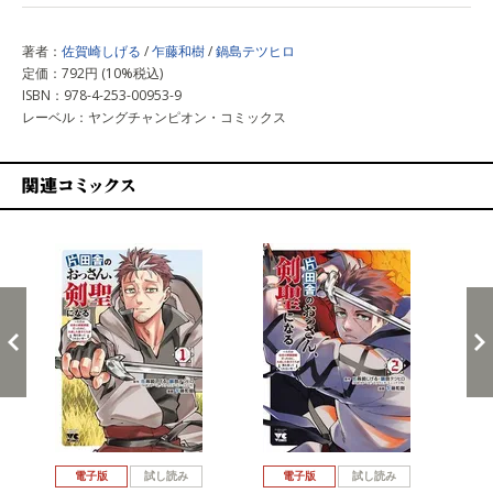
著者：
佐賀崎しげる
/
乍藤和樹
/
鍋島テツヒロ
定価：792円 (10%税込)
ISBN：978-4-253-00953-9
レーベル：ヤングチャンピオン・コミックス
関連コミックス
戻る
進む
電子版
試し読み
電子版
試し読み