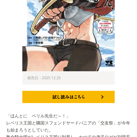
発売日：2025.12.25
試し読みはこちら
「ほんとに ベリル先生だ～！」
レベリス王国と隣国スフェンドヤードバニアの「交友祭」が今年
も始まろうとしていた。
教会騎士団がレベリス王国に到着し、かつての弟子ロゼが副団長