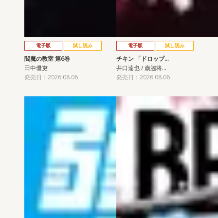
電子版
試し読み
電子版
試し読み
閻魔の教室 第6巻
チキン 「ドロップ…
田中優吏
井口達也 / 歳脇将…
発売日：2026.08.06
発売日：2026.08.06