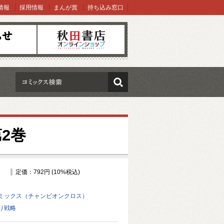
情報
採用情報
まんが賞
持ち込み窓口
オンラインショップ
検索
2巻
定価：792円 (10%税込)
ミックス（チャンピオンクロス）
り戦略