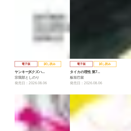
電子版
試し読み
電子版
試し読み
ヤンキーJKクズハ…
タイカの理性 第7…
宗我部としのり
板垣巴留
発売日：2026.08.06
発売日：2026.08.06