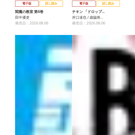
電子版
試し読み
電子版
試し読み
閻魔の教室 第6巻
チキン 「ドロップ…
田中優吏
井口達也 / 歳脇将…
発売日：2026.08.06
発売日：2026.08.06