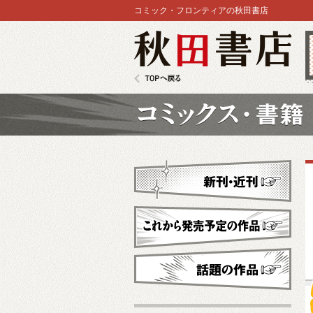
コミック・フロンティアの秋田書店
秋田書店
TOPへ戻る
コミックス
新刊・近刊
これから発売予定
話題の作品