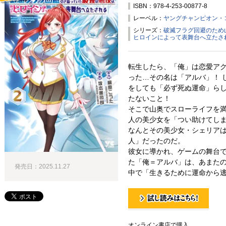
ISBN：978-4-253-00877-8
試し読み！
レーベル：
ヤングチャンピオン・
シリーズ：
破滅フラグ回避のため
ヒロインによって表舞台へ立たさ
転生したら、「俺」は恋愛アク
った…その名は「アルバ」！ 
をしても「必ず死ぬ運命」ら
たないこと！
そこで山奥でスローライフを
人の美少女を「つい助けてし
なんとその美少女・シェリア
人」だったのだ。
彼女に導かれ、ゲームの舞台
た「俺＝アルバ」は、あまた
発売日：2025.11.27
中で「生きるために運命から逃
試し読み！
オンライン書店で購入