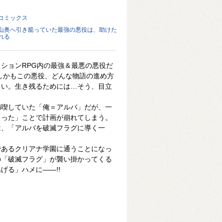
コミックス
山奥へ引き籠っていた最強の悪役は、助けた
れる
ションRPG内の最強＆最悪の悪役だ
しかもこの悪役、どんな物語の進め方
しい。生き残るためには…そう、目立
満喫していた「俺＝アルバ」だが、一
まった」ことで計画が崩れてしまう。
は、「アルバを破滅フラグに導く一
であるクリアナ学園に通うことになっ
の「破滅フラグ」が襲い掛かってくる
げる」ハメに――!!