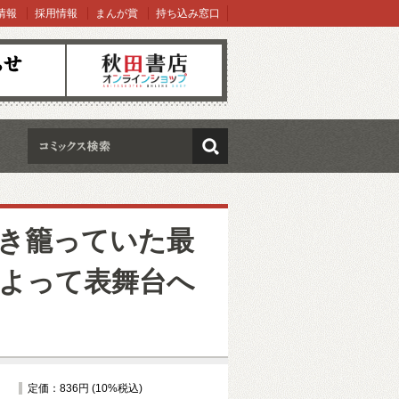
情報
採用情報
まんが賞
持ち込み窓口
オンラインショップ
検索
き籠っていた最
よって表舞台へ
定価：836円 (10%税込)