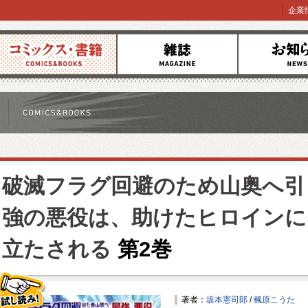
企業
コミックス
雑誌
お知らせ
破滅フラグ回避のため山奥へ引
強の悪役は、助けたヒロインに
立たされる
第2巻
著者：
坂本憲司郎
/
楓原こうた