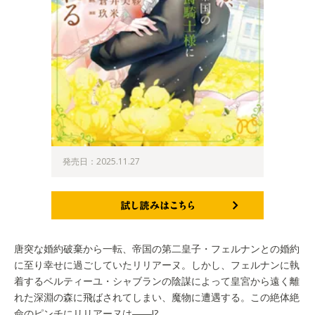
発売日：2025.11.27
試し読みはこちら
唐突な婚約破棄から一転、帝国の第二皇子・フェルナンとの婚約
に至り幸せに過ごしていたリリアーヌ。しかし、フェルナンに執
着するベルティーユ・シャブランの陰謀によって皇宮から遠く離
れた深淵の森に飛ばされてしまい、魔物に遭遇する。この絶体絶
命のピンチにリリアーヌは――!?