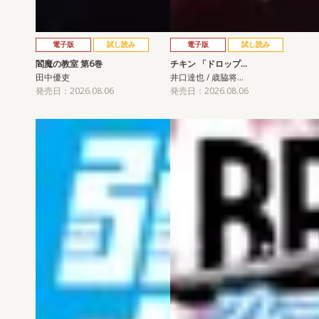
電子版
試し読み
電子版
試し読み
閻魔の教室 第6巻
チキン 「ドロップ…
田中優吏
井口達也 / 歳脇将…
発売日：2026.08.06
発売日：2026.08.06