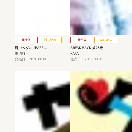
電子版
試し読み
電子版
試し読み
弱虫ペダル SPARE …
BREAK BACK 第25巻
渡辺航
KASA
発売日：2026.08.06
発売日：2026.08.06