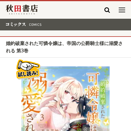
秋田書店
コミックス COMICS
婚約破棄された可憐令嬢は、帝国の公爵騎士様に溺愛さ
れる 第3巻