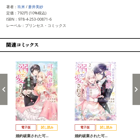
著者：
玖米
/
蒼井美紗
定価：792円 (10%税込)
ISBN：978-4-253-00871-6
レーベル：プリンセス・コミックス
関連コミックス
戻る
進む
電子版
試し読み
電子版
試し読み
婚約破棄された可…
婚約破棄された可…
婚