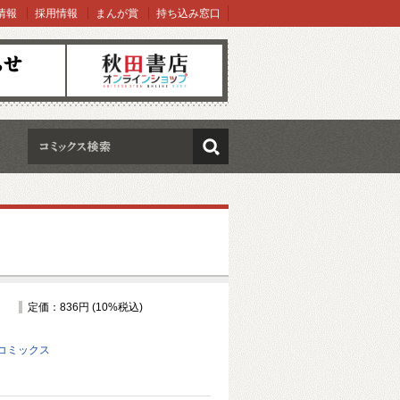
情報
採用情報
まんが賞
持ち込み窓口
オンラインショップ
検索
定価：836円 (10%税込)
コミックス