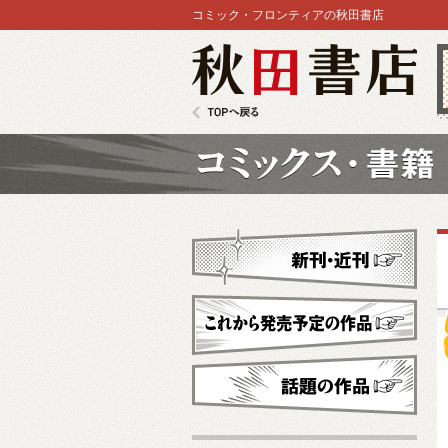
コミック・フロンティアの秋田書店
秋田書店
TOPへ戻る
コミックス
新刊・近刊
これから発売予定
話題の作品