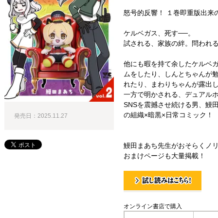
怒号的反響！ １巻即重版出来
ケルベガス、死す──。
試される、家族の絆。問われ
他にも暇を持て余したケルベ
ムをしたり、しんとちゃんが
れたり、まわりちゃんが露出
一方で明かされる、デュアル
SNSを震撼させ続ける男、鰻
の組織×暗黒×日常コミック！
発売日：2025.11.27
鰻田まあち先生がおそらくノ
おまけページも大量掲載！
試し読み！
オンライン書店で購入