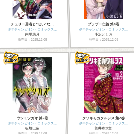
チェリー勇者と“せい”な…
ブラザー仁義 第4巻
少年チャンピオン・コミックス…
少年チャンピオン・コミックス…
内場悠月
小沢としお
発売日：2025.12.08
発売日：2025.12.08
ウシミツガオ 第2巻
クソキモカタルシス 第2巻
少年チャンピオン・コミックス…
少年チャンピオン・コミックス…
板垣巴留
荒井春太郎
発売日：2025.12.08
発売日：2025.12.08