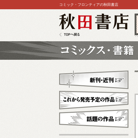
コミック・フロンティアの秋田書店
秋田書店
TOPへ戻る
コミックス
新刊・近刊
これから発売予定
話題の作品