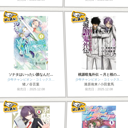
ソナタはいったい誰なんだ…
桃源暗鬼外伝 ～月と桜の…
少年チャンピオン・コミックス…
少年チャンピオン・コミックス…
猪ノ谷言葉
漆原侑来 / 小田童馬
発売日：2025.12.08
発売日：2025.12.08