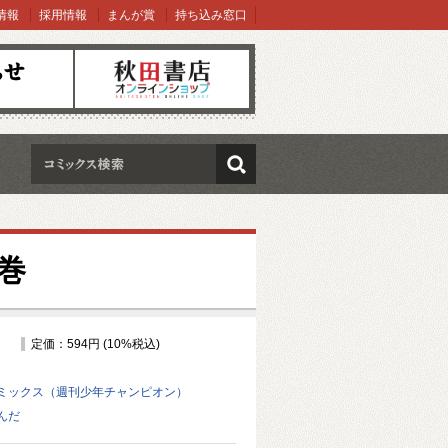
情報
採用情報
まんが賞
持ち込み窓口
オンラインショップ
検索
巻
定価：594円 (10%税込)
ミックス（週刊少年チャンピオン）
んだ