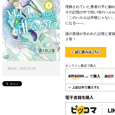
埋葬されていた勇者の手に触
その記憶の中で幼い頃のハル
「このハルルは本物じゃない
になる――。
謎の英雄が失われた記憶と家
２巻！
試し読み！
オンライン書店で購入
発売日：2025.12.08
電子書籍で購入