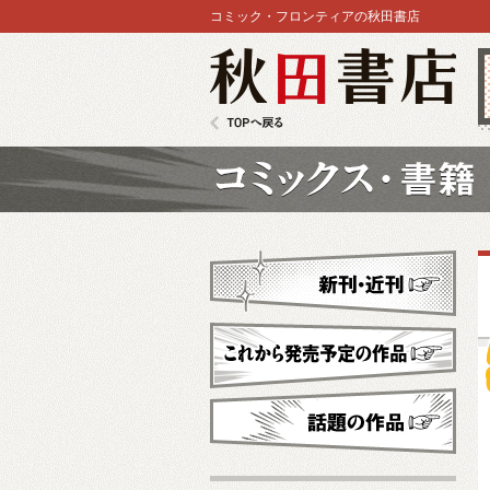
コミック・フロンティアの秋田書店
秋田書店
TOPへ戻る
コミックス
新刊・近刊
これから発売予定
話題の作品