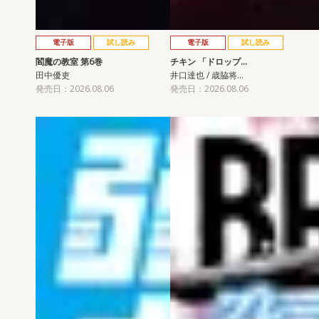
電子版
試し読み
電子版
試し読み
閻魔の教室 第6巻
チキン 「ドロップ…
田中優吏
井口達也 / 歳脇将…
発売日：2026.08.06
発売日：2026.08.06