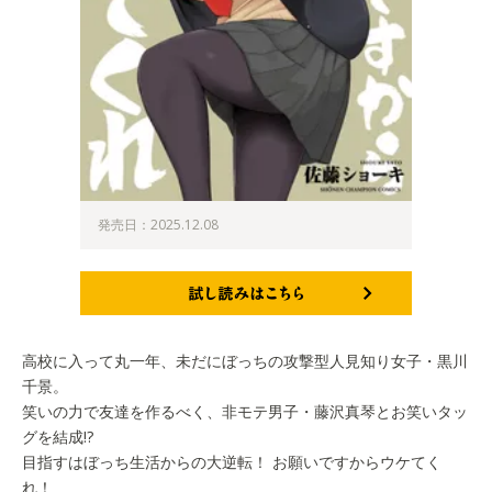
発売日：2025.12.08
試し読みはこちら
高校に入って丸一年、未だにぼっちの攻撃型人見知り女子・黒川
千景。
笑いの力で友達を作るべく、非モテ男子・藤沢真琴とお笑いタッ
グを結成!?
目指すはぼっち生活からの大逆転！ お願いですからウケてく
れ！