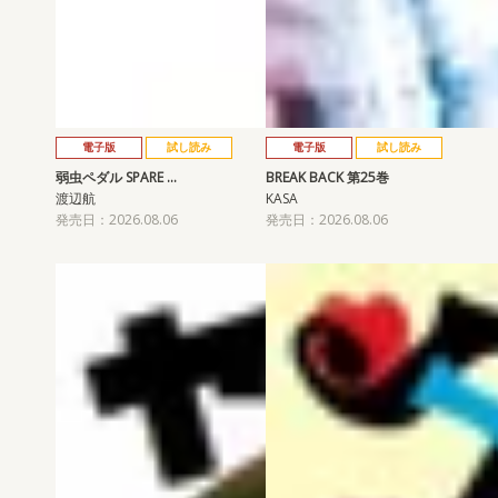
電子版
試し読み
電子版
試し読み
弱虫ペダル SPARE …
BREAK BACK 第25巻
渡辺航
KASA
発売日：2026.08.06
発売日：2026.08.06