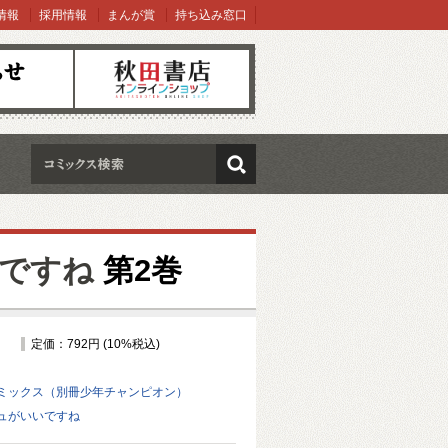
情報
採用情報
まんが賞
持ち込み窓口
オンラインショップ
検索
ですね
第2巻
定価：792円 (10%税込)
ミックス（別冊少年チャンピオン）
ュがいいですね