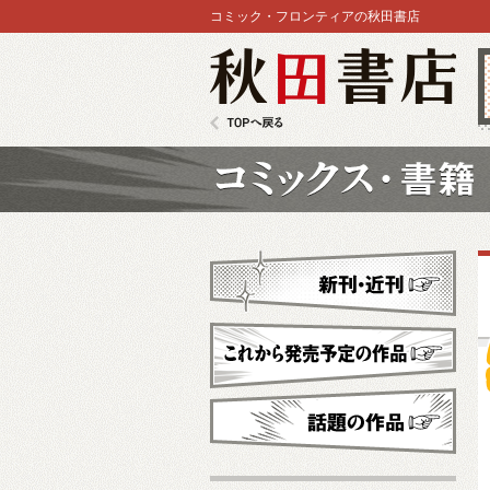
コミック・フロンティアの秋田書店
秋田書店
TOPへ戻る
コミックス
新刊・近刊
これから発売予定
話題の作品