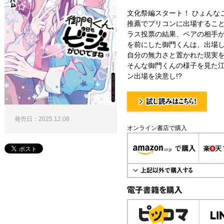
文化祭編スタート！ ひょんな
推薦でプリコンに出場するこ
ラス投票の結果、ペアの相手が
を前にした御門くんは、出場
自分の無力さと置かれた現実
そんな御門くんの様子を見た
ン出場を決意し!?
試し読み！
発売日：2025.12.08
オンライン書店で購入
電子書籍で購入