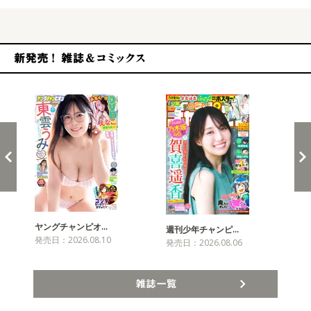
新発売！雑誌&コミックス
ヤングチャンピオ…
チャ
週刊少年チャンピ…
発売日：2026.08.10
発売
発売日：2026.08.06
雑誌一覧