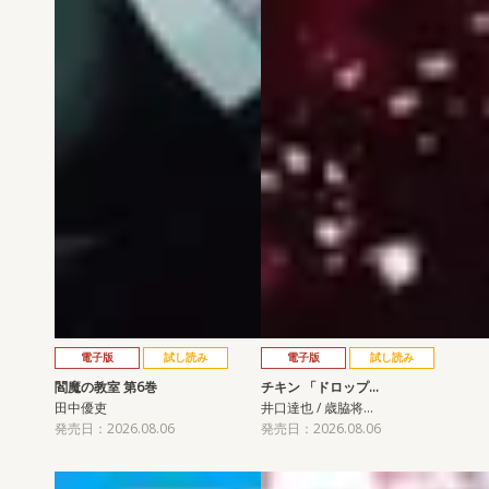
電子版
試し読み
電子版
試し読み
閻魔の教室 第6巻
チキン 「ドロップ…
田中優吏
井口達也 / 歳脇将…
発売日：2026.08.06
発売日：2026.08.06