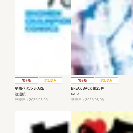
電子版
試し読み
電子版
試し読み
弱虫ペダル SPARE …
BREAK BACK 第25巻
渡辺航
KASA
発売日：2026.08.06
発売日：2026.08.06