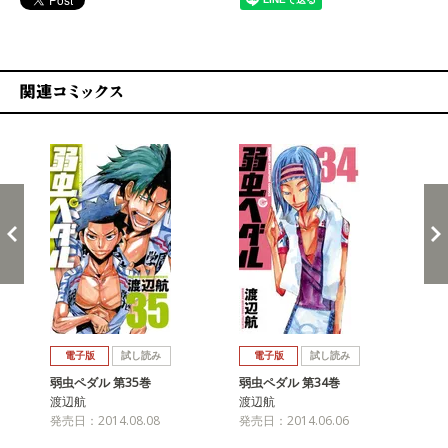
関連コミックス
戻る
進む
電子版
試し読み
電子版
試し読み
弱虫ペダル 第35巻
弱虫ペダル 第34巻
弱
渡辺航
渡辺航
渡
発売日：2014.08.08
発売日：2014.06.06
発売