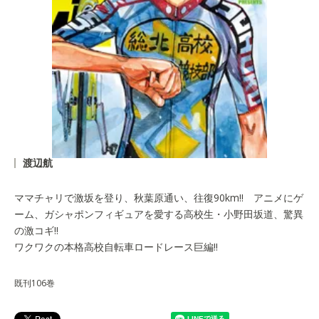
渡辺航
ママチャリで激坂を登り、秋葉原通い、往復90km!! アニメにゲ
ーム、ガシャポンフィギュアを愛する高校生・小野田坂道、驚異
の激コギ!!
ワクワクの本格高校自転車ロードレース巨編!!
既刊106巻