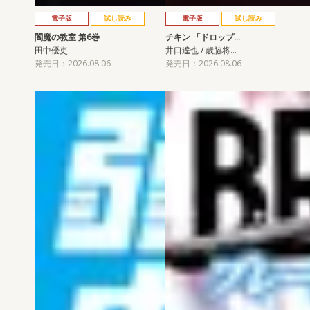
電子版
試し読み
電子版
試し読み
閻魔の教室 第6巻
チキン 「ドロップ…
田中優吏
井口達也 / 歳脇将…
発売日：2026.08.06
発売日：2026.08.06