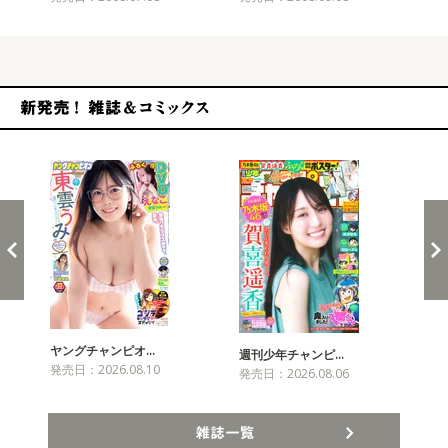
新発売！雑誌&コミックス
ヤングチャンピオ…
チャ
週刊少年チャンピ…
発売日：2026.08.10
発売
発売日：2026.08.06