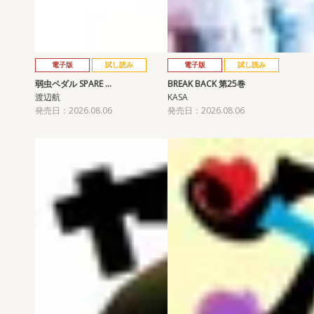
電子版
試し読み
電子版
試し読み
弱虫ペダル SPARE …
BREAK BACK 第25巻
渡辺航
KASA
発売日：2026.08.06
発売日：2026.08.06