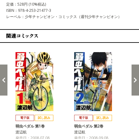
定価：528円 (10%税込)
ISBN：978-4-253-21477-3
レーベル：少年チャンピオン・コミックス（週刊少年チャンピオン）
関連コミックス
戻る
進む
電子版
試し読み
電子版
試し読み
弱虫ペダル 第1巻
弱虫ペダル 第2巻
弱
渡辺航
渡辺航
渡
発売日：2008.07.08
発売日：2008.09.08
発売