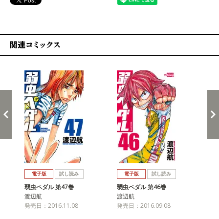
関連コミックス
戻る
進む
電子版
試し読み
電子版
試し読み
弱虫ペダル 第47巻
弱虫ペダル 第46巻
弱
渡辺航
渡辺航
渡
発売日：2016.11.08
発売日：2016.09.08
発売