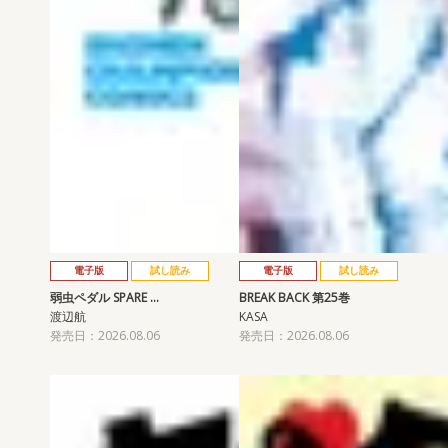
電子版
試し読み
電子版
試し読み
弱虫ペダル SPARE …
BREAK BACK 第25巻
渡辺航
KASA
発売日：2026.08.06
発売日：2026.08.06