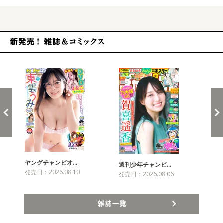
新発売！雑誌&コミックス
ヤングチャンピオ…
チャ
週刊少年チャンピ…
発売日：2026.08.10
発売
発売日：2026.08.06
雑誌一覧