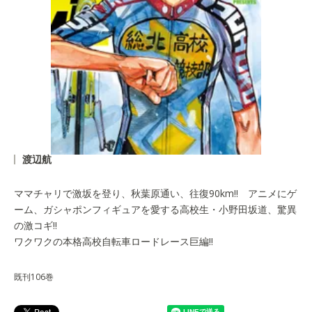
渡辺航
ママチャリで激坂を登り、秋葉原通い、往復90km!! アニメにゲ
ーム、ガシャポンフィギュアを愛する高校生・小野田坂道、驚異
の激コギ!!
ワクワクの本格高校自転車ロードレース巨編!!
既刊106巻