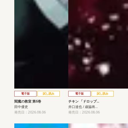
電子版
試し読み
電子版
試し読み
閻魔の教室 第6巻
チキン 「ドロップ…
田中優吏
井口達也 / 歳脇将…
発売日：2026.08.06
発売日：2026.08.06