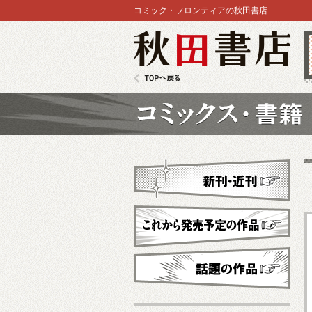
コミック・フロンティアの秋田書店
秋田書店
TOPへ戻る
コミックス
新刊・近刊
これから発売予定
話題の作品