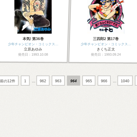
本気! 第36巻
三四郎2 第17巻
少年チャンピオン・コミックス…
少年チャンピオン・コミックス…
立原あゆみ
きくち正太
発売日：1993.10.08
発売日：1993.09.24
前の12件
1
…
962
963
964
965
966
…
1040