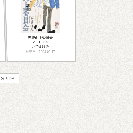
恋愛向上委員会
A.L.C.DX
いでまゆみ
発売日：1993.09.17
次の12件