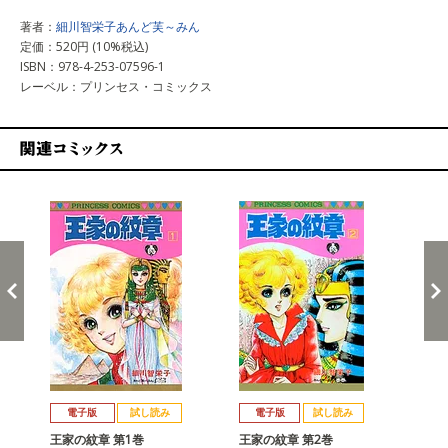
著者：
細川智栄子あんど芙～みん
定価：520円 (10%税込)
ISBN：978-4-253-07596-1
レーベル：プリンセス・コミックス
関連コミックス
戻る
進む
電子版
試し読み
電子版
試し読み
王家の紋章 第1巻
王家の紋章 第2巻
王