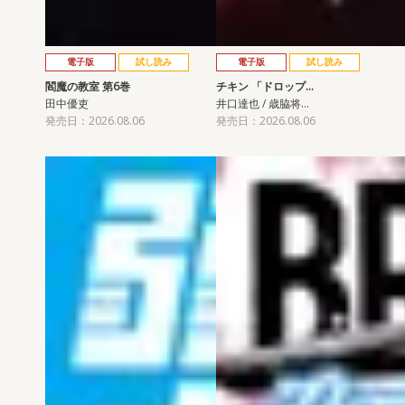
電子版
試し読み
電子版
試し読み
閻魔の教室 第6巻
チキン 「ドロップ…
田中優吏
井口達也 / 歳脇将…
発売日：2026.08.06
発売日：2026.08.06