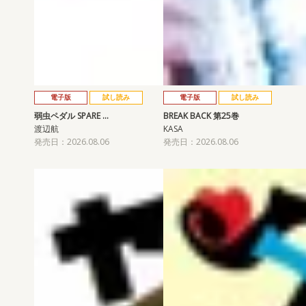
電子版
試し読み
電子版
試し読み
弱虫ペダル SPARE …
BREAK BACK 第25巻
渡辺航
KASA
発売日：2026.08.06
発売日：2026.08.06