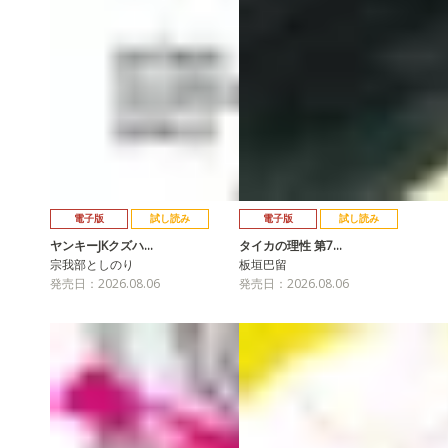
電子版
試し読み
電子版
試し読み
ヤンキーJKクズハ…
タイカの理性 第7…
宗我部としのり
板垣巴留
発売日：2026.08.06
発売日：2026.08.06