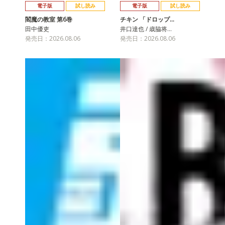
電子版
試し読み
電子版
試し読み
閻魔の教室 第6巻
チキン 「ドロップ…
田中優吏
井口達也 / 歳脇将…
発売日：2026.08.06
発売日：2026.08.06