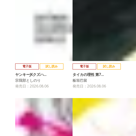
電子版
試し読み
電子版
試し読み
ヤンキーJKクズハ…
タイカの理性 第7…
宗我部としのり
板垣巴留
発売日：2026.08.06
発売日：2026.08.06