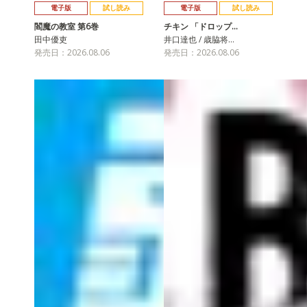
電子版
試し読み
電子版
試し読み
閻魔の教室 第6巻
チキン 「ドロップ…
田中優吏
井口達也 / 歳脇将…
発売日：2026.08.06
発売日：2026.08.06