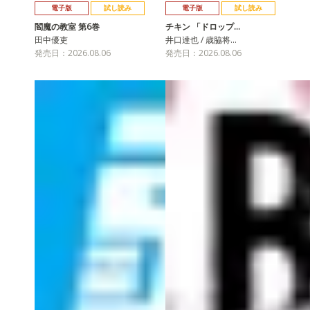
電子版
試し読み
電子版
試し読み
閻魔の教室 第6巻
チキン 「ドロップ…
田中優吏
井口達也 / 歳脇将…
発売日：2026.08.06
発売日：2026.08.06