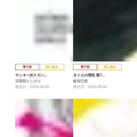
電子版
試し読み
電子版
試し読み
ヤンキーJKクズハ…
タイカの理性 第7…
宗我部としのり
板垣巴留
発売日：2026.08.06
発売日：2026.08.06