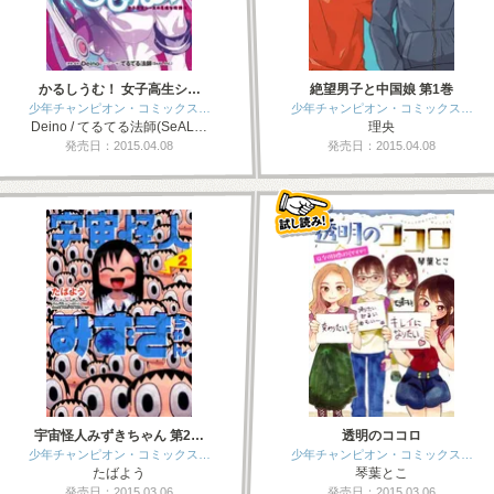
かるしうむ！ 女子高生シ…
絶望男子と中国娘 第1巻
少年チャンピオン・コミックス…
少年チャンピオン・コミックス…
Deino / てるてる法師(SeAL…
理央
発売日：2015.04.08
発売日：2015.04.08
宇宙怪人みずきちゃん 第2…
透明のココロ
少年チャンピオン・コミックス…
少年チャンピオン・コミックス…
たばよう
琴葉とこ
発売日：2015.03.06
発売日：2015.03.06