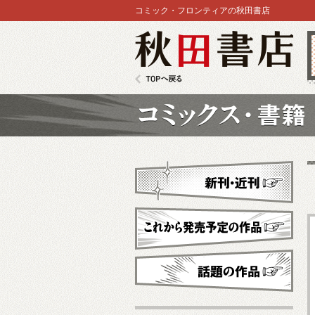
コミック・フロンティアの秋田書店
秋田書店
TOPへ戻る
コミックス
新刊・近刊
これから発売予定
話題の作品