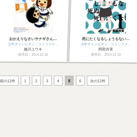
おかえりなさいサナギさん…
死にたくなるしょうもない…
少年チャンピオン・コミックス…
少年チャンピオン・コミックス…
施川ユウキ
阿部共実
発売日：2014.12.10
発売日：2014.12.10
前の12件
1
2
3
4
5
6
次の12件