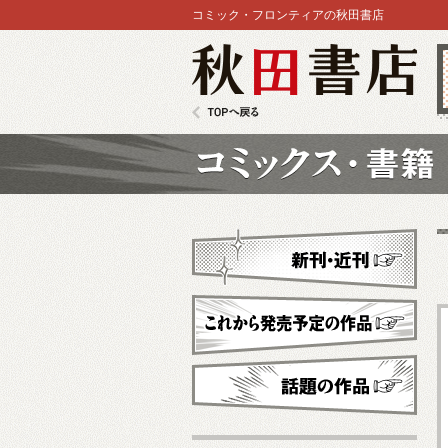
コミック・フロンティアの秋田書店
秋田書店
TOPへ戻る
コミックス
新刊・近刊
これから発売予定
話題の作品