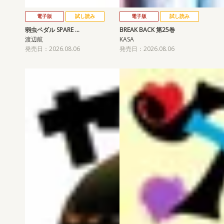
電子版
試し読み
電子版
試し読み
弱虫ペダル SPARE …
BREAK BACK 第25巻
渡辺航
KASA
発売日：2026.08.06
発売日：2026.08.06