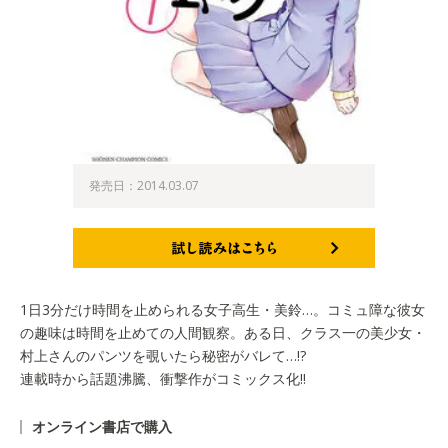
発売日：2014.03.07
試し読みはこちら
1日3分だけ時間を止められる女子高生・美鈴…。コミュ障な彼女
の趣味は時間を止めての人間観察。ある日、クラス一の美少女・
村上さんのパンツを覗いたら秘密がバレて…!?
連載時から話題沸騰、衝撃作がコミックス化!!
オンライン書店で購入