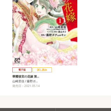
電子版
試し読み
華耀後宮の花嫁 第…
山崎里佳 / 藤野ポ…
発売日：2021.05.14