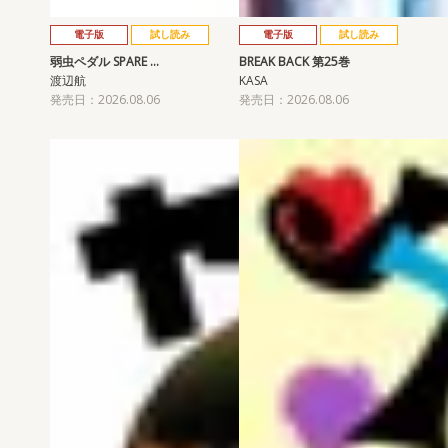
電子版
試し読み
電子版
試し読み
弱虫ペダル SPARE …
BREAK BACK 第25巻
渡辺航
KASA
発売日：2026.08.06
発売日：2026.08.06