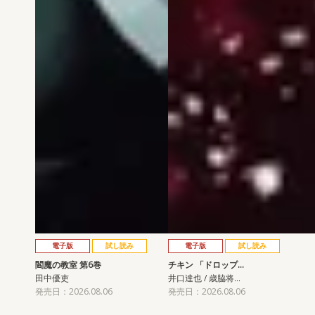
電子版
試し読み
電子版
試し読み
閻魔の教室 第6巻
チキン 「ドロップ…
田中優吏
井口達也 / 歳脇将…
発売日：2026.08.06
発売日：2026.08.06