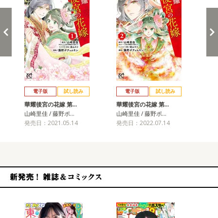
戻る
進む
電子版
試し読み
電子版
試し読み
華耀後宮の花嫁 第…
華耀後宮の花嫁 第…
山崎里佳 / 藤野ポ…
山崎里佳 / 藤野ポ…
発売日：2021.05.14
発売日：2022.07.14
新発売！雑誌&コミックス