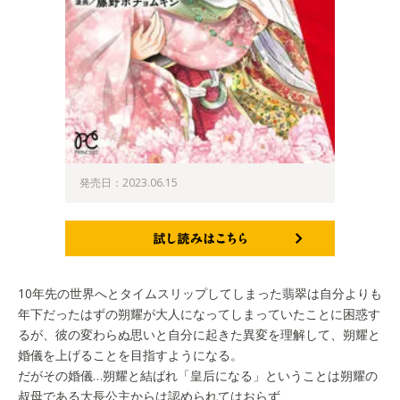
発売日：2023.06.15
試し読みはこちら
10年先の世界へとタイムスリップしてしまった翡翠は自分よりも
年下だったはずの朔耀が大人になってしまっていたことに困惑す
るが、彼の変わらぬ思いと自分に起きた異変を理解して、朔耀と
婚儀を上げることを目指すようになる。
だがその婚儀…朔耀と結ばれ「皇后になる」ということは朔耀の
叔母である大長公主からは認められてはおらず、