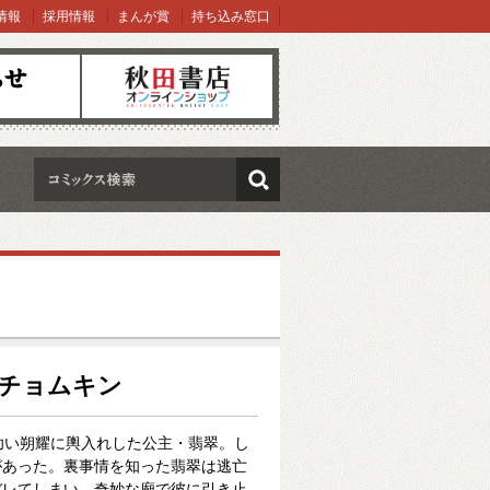
情報
採用情報
まんが賞
持ち込み窓口
オンラインショップ
検索
ポチョムキン
幼い朔耀に輿入れした公主・翡翠。し
があった。裏事情を知った翡翠は逃亡
バレてしまい、奇妙な廟で彼に引き止