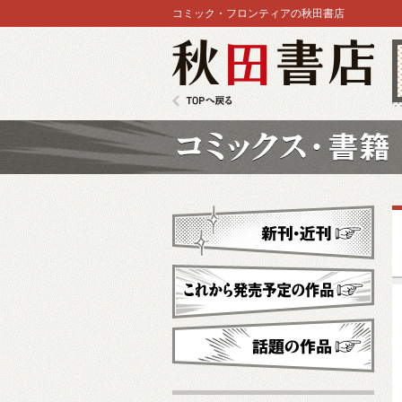
コミック・フロンティアの秋田書店
秋田書店
TOPへ戻る
コミックス
新刊・近刊
これから発売予定
話題の作品