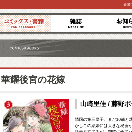
企業
コミックス
雑誌
お知らせ
華耀後宮の花嫁
山崎里佳 / 藤野
隣国の第三皇子、まだ10歳と
かしこの結婚には大きな秘密
計画を立てるが、朔耀に全て