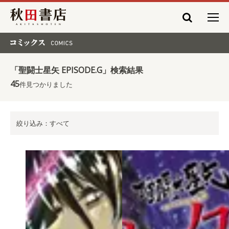
秋田書店
コミックス COMICS
「聖闘士星矢 EPISODE.G」検索結果
45
件見つかりました
絞り込み：すべて