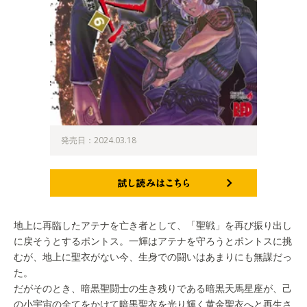
発売日：2024.03.18
試し読みはこちら
地上に再臨したアテナを亡き者として、「聖戦」を再び振り出し
に戻そうとするポントス。一輝はアテナを守ろうとポントスに挑
むが、地上に聖衣がない今、生身での闘いはあまりにも無謀だっ
た。
だがそのとき、暗黒聖闘士の生き残りである暗黒天馬星座が、己
の小宇宙の全てをかけて暗黒聖衣を光り輝く黄金聖衣へと再生さ