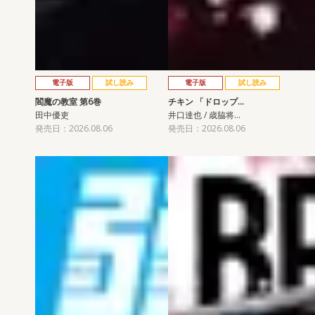
電子版
試し読み
電子版
試し読み
閻魔の教室 第6巻
チキン 「ドロップ…
田中優吏
井口達也 / 歳脇将…
発売日：2026.08.06
発売日：2026.08.06