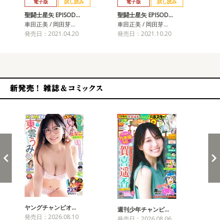
電子版
試し読み
電子版
試し読み
聖闘士星矢 EPISOD…
聖闘士星矢 EPISOD…
聖闘
車田正美 / 岡田芽…
車田正美 / 岡田芽…
車田
発売日：2021.04.20
発売日：2021.10.20
発売
新発売！雑誌&コミックス
ヤングチャンピオ…
チャ
週刊少年チャンピ…
発売日：2026.08.10
発売
発売日：2026.08.06