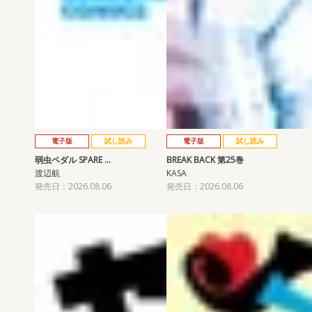
電子版
試し読み
電子版
試し読み
弱虫ペダル SPARE …
BREAK BACK 第25巻
渡辺航
KASA
発売日：2026.08.06
発売日：2026.08.06