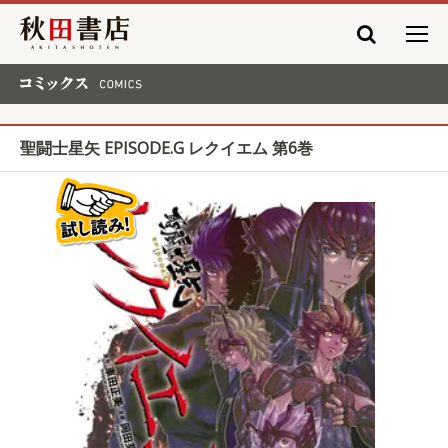
秋田書店
コミックス COMICS
聖闘士星矢 EPISODE.G レクイエム 第6巻