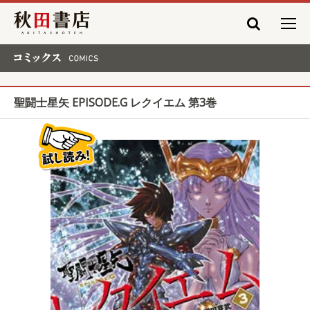
秋田書店
コミックス COMICS
聖闘士星矢 EPISODE.G レクイエム 第3巻