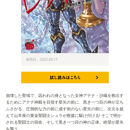
発売日：2022.03.17
試し読みはこちら
崩壊した聖域で、囚われの身となった女神アテナ・沙織を救出す
るためにアテナ神殿を目指す星矢の前に、黒き一つ目の神が立ち
ふさがる。圧倒的な力の前に成す術のない星矢の前に、次元を超
えて山羊座の黄金聖闘士シュラが救援に駆け付ける! そこで明か
される聖闘士の宿命、そして黒き一つ目の神の正体。絶望が星矢
を襲う…。