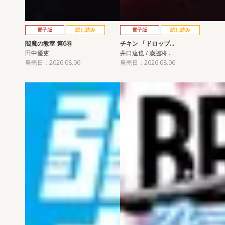
電子版
試し読み
電子版
試し読み
閻魔の教室 第6巻
チキン 「ドロップ…
田中優吏
井口達也 / 歳脇将…
発売日：2026.08.06
発売日：2026.08.06