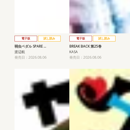
電子版
試し読み
電子版
試し読み
弱虫ペダル SPARE …
BREAK BACK 第25巻
渡辺航
KASA
発売日：2026.08.06
発売日：2026.08.06