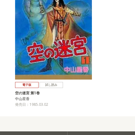
電子版
試し読み
空の迷宮 第1巻
中山星香
発売日：1985.03.02