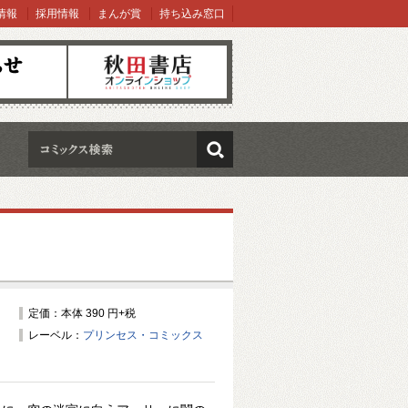
情報
採用情報
まんが賞
持ち込み窓口
オンラインショップ
検索
定価：本体 390 円+税
レーベル：
プリンセス・コミックス