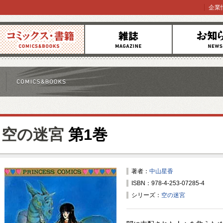
企業
コミックス
雑誌
お知らせ
空の迷宮
第1巻
著者：
中山星香
ISBN：978-4-253-07285-4
シリーズ：
空の迷宮