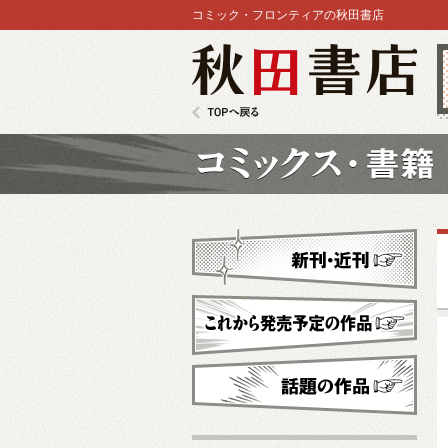
コミック・フロンティアの秋田書店
秋田書店
TOPへ戻る
コミックス
新刊・近刊
これから発売予定
話題の作品