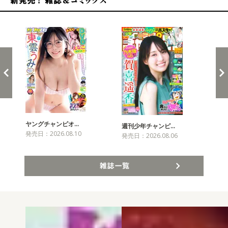
新発売！雑誌&コミックス
ヤングチャンピオ…
チャ
週刊少年チャンピ…
発売日：2026.08.10
発売
発売日：2026.08.06
雑誌一覧