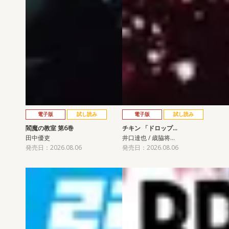
電子版
試し読み
電子版
試し読み
閻魔の教室 第6巻
チキン 「ドロップ…
田中優吏
井口達也 / 歳脇将…
発売日：2026.08.06
発売日：2026.08.06