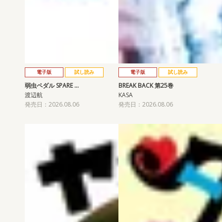
電子版
試し読み
電子版
試し読み
弱虫ペダル SPARE …
BREAK BACK 第25巻
渡辺航
KASA
発売日：2026.08.06
発売日：2026.08.06