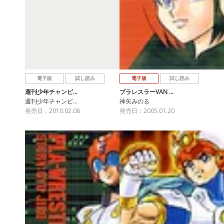
電子版
試し読み
電子版
試し読み
週刊少年チャンピ…
プラレスラーVAN …
週刊少年チャンピ…
神矢みのる
発売日：2010.02.08
発売日：2005.01.20