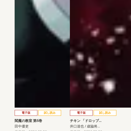
電子版
試し読み
電子版
試し読み
閻魔の教室 第6巻
チキン 「ドロップ…
田中優吏
井口達也 / 歳脇将…