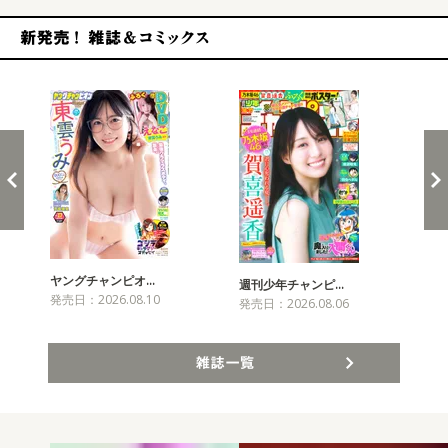
新発売！雑誌&コミックス
ヤングチャンピオ…
チャ
週刊少年チャンピ…
発売日：2026.08.10
発売
発売日：2026.08.06
雑誌一覧