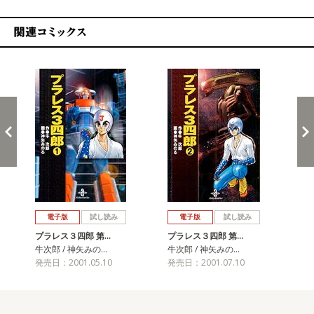
関連コミックス
戻る
進む
電子版
試し読み
電子版
試し読み
プラレス３四郎 第…
プラレス３四郎 第…
プ
牛次郎 / 神矢みの…
牛次郎 / 神矢みの…
牛次
発売日：2001.05.10
発売日：2001.07.10
発売