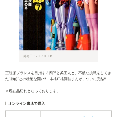
発売日：2002.03.08
正統派プラレスを目指す３四郎と柔王丸と、不敵な挑戦をしてき
た“御前”との壮絶な闘い!! 本格IT格闘技まんが、ついに完結!!
※現在品切れとなっております。
オンライン書店で購入