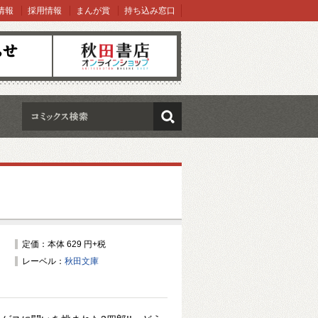
情報
採用情報
まんが賞
持ち込み窓口
オンラインショップ
検索
定価：本体 629 円+税
レーベル：
秋田文庫