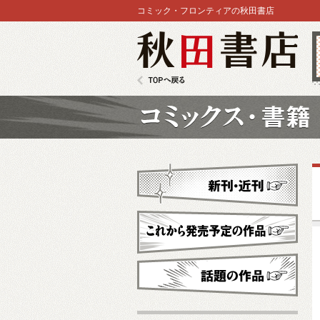
コミック・フロンティアの秋田書店
秋田書店
TOPへ戻る
コミックス
新刊・近刊
これから発売予定
話題の作品