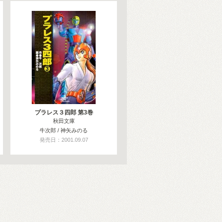
プラレス３四郎 第3巻
秋田文庫
牛次郎 / 神矢みのる
発売日：2001.09.07