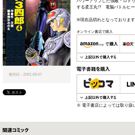
パワーアップした強敵・ロドリ
する柔王丸!? 電脳バトルヒー
※現在品切れとなっておりま
オンライン書店で購入
発売日：2001.09.07
電子書籍で購入
※ 電子書店によっては取り扱