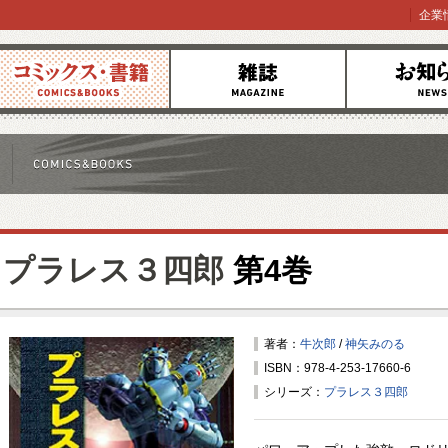
企業
コミックス
雑誌
お知らせ
プラレス３四郎
第4巻
著者：
牛次郎
/
神矢みのる
ISBN：978-4-253-17660-6
シリーズ：
プラレス３四郎