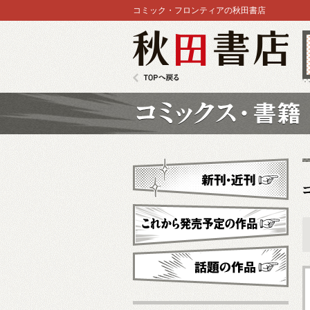
コミック・フロンティアの秋田書店
秋田書店
TOPへ戻る
コミックス
新刊・近刊
これから発売予定
話題の作品