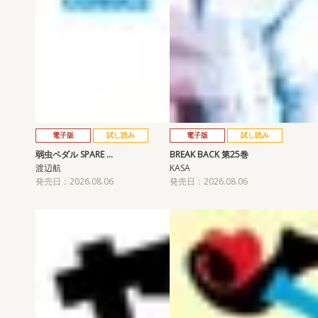
電子版
試し読み
電子版
試し読み
弱虫ペダル SPARE …
BREAK BACK 第25巻
渡辺航
KASA
発売日：2026.08.06
発売日：2026.08.06