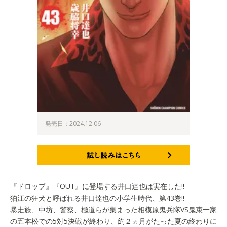
発売日：2024.12.06
試し読みはこちら
『ドロップ』『OUT』に登場する井口達也は実在した!!
狛江の狂犬と呼ばれる井口達也の小学生時代、第43巻!!
暴走族、中坊、警察、極道らが集まった相模原鬼兵隊VS鬼束一家
の五本松での5対5決戦が終わり、約２ヵ月がたった夏の終わりに