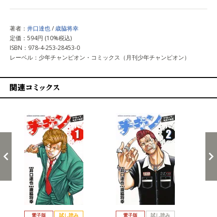
著者：
井口達也
/
歳脇将幸
定価：594円 (10%税込)
ISBN：978-4-253-28453-0
レーベル：少年チャンピオン・コミックス（月刊少年チャンピオン）
関連コミックス
戻る
進む
電子版
試し読み
電子版
試し読み