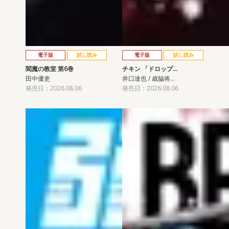
電子版
試し読み
電子版
試し読み
閻魔の教室 第6巻
チキン 「ドロップ…
田中優吏
井口達也 / 歳脇将…
発売日：2026.08.06
発売日：2026.08.06