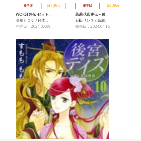
電子版
試し読み
電子版
試し読み
WORST外伝 ゼット…
茉莉花官吏伝～後…
髙橋ヒロシ / 鈴木…
石田リンネ / 高瀬…
発売日：2024.05.08
発売日：2024.04.16