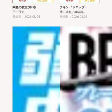
電子版
試し読み
電子版
試し読み
閻魔の教室 第6巻
チキン 「ドロップ…
田中優吏
井口達也 / 歳脇将…
発売日：2026.08.06
発売日：2026.08.06