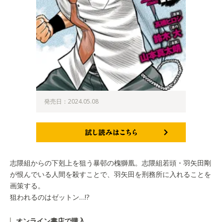
発売日：2024.05.08
試し読みはこちら
志隈組からの下剋上を狙う暴邨の槐獅凰。志隈組若頭・羽矢田剛
が恨んでいる人間を殺すことで、羽矢田を刑務所に入れることを
画策する。
狙われるのはゼットン…!?
オンライン書店で購入