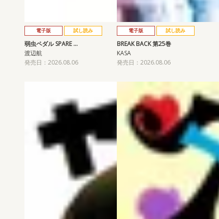
電子版
試し読み
電子版
試し読み
弱虫ペダル SPARE …
BREAK BACK 第25巻
渡辺航
KASA
発売日：2026.08.06
発売日：2026.08.06