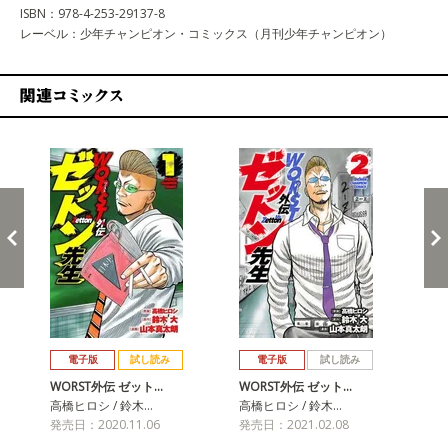
ISBN：978-4-253-29137-8
レーベル：少年チャンピオン・コミックス（月刊少年チャンピオン）
関連コミックス
戻る
進む
電子版
試し読み
電子版
試し読み
WORST外伝 ゼット…
WORST外伝 ゼット…
WO
高橋ヒロシ / 鈴木…
高橋ヒロシ / 鈴木…
高橋
発売日：2020.11.06
発売日：2021.02.08
発売