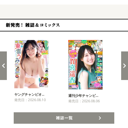
新発売！雑誌&コミックス
ヤングチャンピオ…
チャ
週刊少年チャンピ…
発売日：2026.08.10
発売
発売日：2026.08.06
雑誌一覧